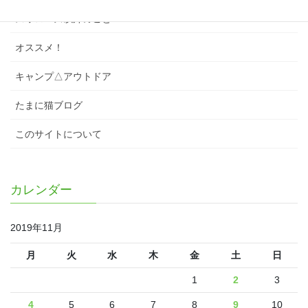
スワローズ以外のこと
オススメ！
キャンプ△アウトドア
たまに猫ブログ
このサイトについて
カレンダー
2019年11月
月
火
水
木
金
土
日
1
2
3
4
5
6
7
8
9
10