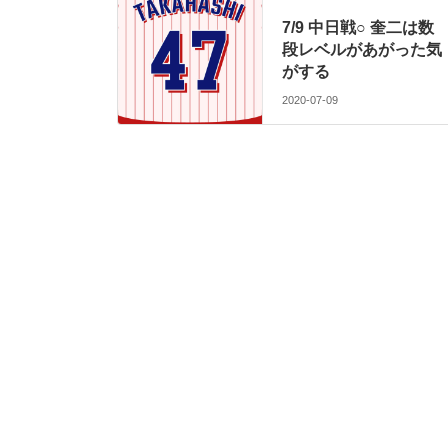
7/9 中日戦○ 奎二は数
段レベルがあがった気
がする
2020-07-09