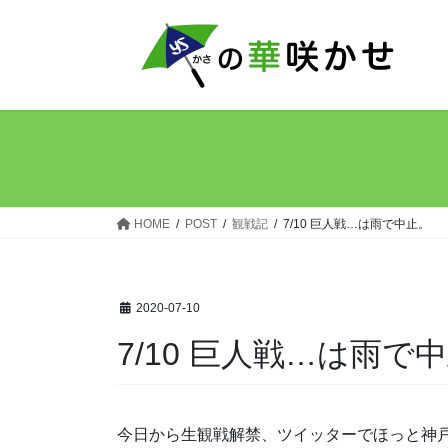
コ
ナ
ン
ビ
テ
ゲ
ン
ー
ツ
シ
へ
ョ
ス
ン
キ
に
ッ
移
HOME
POST
観戦記
7/10 巨人戦…は雨で中止。
プ
動
2020-07-10
7/10 巨人戦…は雨で
今日から生観戦解禁、ツイッターでほっと神