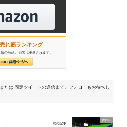
n 売れ筋ランキング
気の商品。 頻繁に更新されます。
 または 固定ツイートの返信まで。フォローもお待ちし
傘の花 咲かせ」じゃなくて「傘の華 咲かせ」だよ。ど
観戦記
次の記事