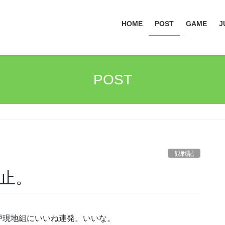
HOME
POST
GAME
J
POST
観戦記
中止。
戸現地組にいいね連発。いいな。