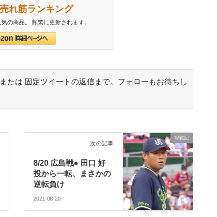
n 売れ筋ランキング
気の商品。 頻繁に更新されます。
 または 固定ツイートの返信まで。フォローもお待ちし
傘の花 咲かせ」じゃなくて「傘の華 咲かせ」だよ。ど
観戦記
次の記事
8/20 広島戦● 田口 好
投から一転、まさかの
逆転負け
2021-08-20