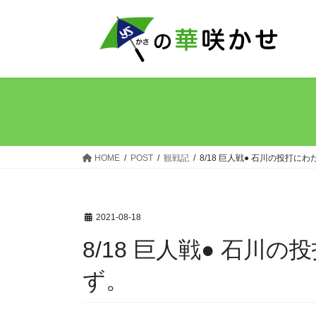
コ
ナ
ン
ビ
テ
ゲ
ン
ー
ツ
シ
へ
ョ
ス
ン
キ
に
ッ
移
HOME
POST
観戦記
8/18 巨人戦● 石川の投打に
プ
動
2021-08-18
8/18 巨人戦● 石川
ず。