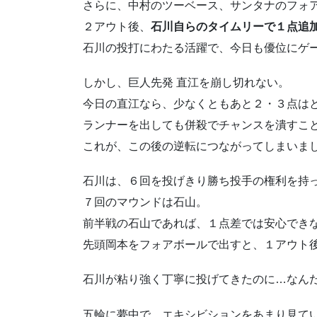
さらに、中村のツーベース、サンタナのフォ
２アウト後、
石川自らのタイムリーで１点追
石川の投打にわたる活躍で、今日も優位にゲ
しかし、巨人先発 直江を崩し切れない。
今日の直江なら、少なくともあと２・３点は
ランナーを出しても併殺でチャンスを潰すこ
これが、この後の逆転につながってしまいま
石川は、６回を投げきり勝ち投手の権利を持
７回のマウンドは石山。
前半戦の石山であれば、１点差では安心でき
先頭岡本をフォアボールで出すと、１アウト
石川が粘り強く丁寧に投げてきたのに…なん
五輪に夢中で、エキシビションをあまり見て