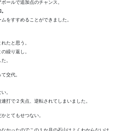
アボールで追加点のチャンス。
加。
ームをすすめることができました。
とれたと思う。
との繰り返し。
した。
って交代。
ない。
後連打で２失点、逆転されてしまいました。
だかとてもせつない。
いなかったのでこの１か月の石山はよくわからないけ