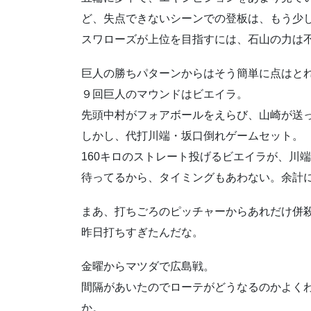
ど、失点できないシーンでの登板は、もう少
スワローズが上位を目指すには、石山の力は
巨人の勝ちパターンからはそう簡単に点はと
９回巨人のマウンドはビエイラ。
先頭中村がフォアボールをえらび、山崎が送
しかし、代打川端・坂口倒れゲームセット。
160キロのストレート投げるビエイラが、川
待ってるから、タイミングもあわない。余計に
まあ、打ちごろのピッチャーからあれだけ併
昨日打ちすぎたんだな。
金曜からマツダで広島戦。
間隔があいたのでローテがどうなるのかよく
か。