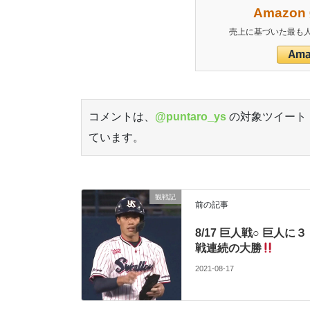
Amazo
売上に基づいた最も人
コメントは、
@puntaro_ys
の対象ツイート
ています。
東京ヤクルトスワローズ 応燕ブログです。「
っちでもいいんだけどね。(Swallow Blog)
観戦記
前の記事
8/17 巨人戦○ 巨人に３
戦連続の大勝
2021-08-17