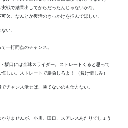
し実戦で結果出してからだったんじゃないかな。
不可欠、なんとか復活のきっかけを掴んでほしい。
れない。
って一打同点のチャンス。
端・坂口には全球スライダー。ストレートくると思って
悔しい。ストレートで勝負しろよ！ （負け惜しみ）
殺でチャンス潰せば、勝てないのも仕方ない。
わかりませんが、小川、田口、スアレスあたりでしょう