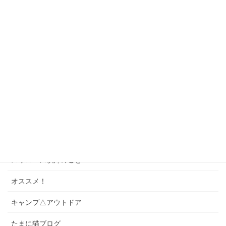
観戦記
神宮球場へ行こう！
座席ガイド
ゲーム・パズル
ソング
スワローズクイズ
スワローズのこと
スワローズ以外のこと
オススメ！
キャンプ△アウトドア
たまに猫ブログ