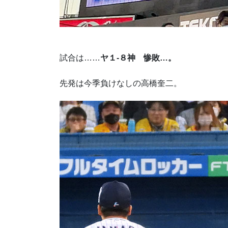
試合は……
ヤ１-８神 惨敗…。
先発は今季負けなしの高橋奎二。