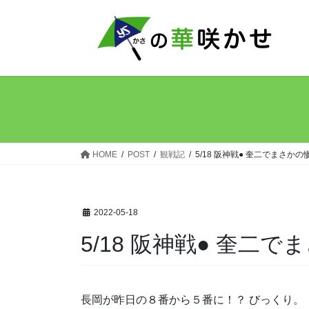
コ
ナ
ン
ビ
テ
ゲ
ン
ー
ツ
シ
へ
ョ
ス
ン
キ
に
ッ
移
HOME
POST
観戦記
5/18 阪神戦● 奎二でまさかの
プ
動
2022-05-18
5/18 阪神戦● 奎二
長岡が昨日の８番から５番に！？ びっくり。