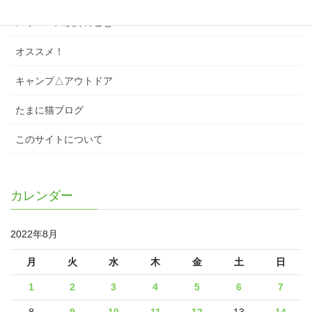
スワローズ以外のこと
オススメ！
キャンプ△アウトドア
たまに猫ブログ
このサイトについて
カレンダー
2022年8月
月
火
水
木
金
土
日
1
2
3
4
5
6
7
8
9
10
11
12
13
14