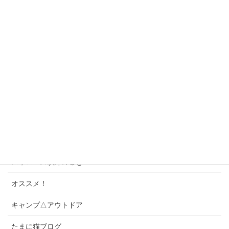
観戦記
神宮球場へ行こう！
座席ガイド
ゲーム・パズル
ソング
スワローズクイズ
スワローズのこと
スワローズ以外のこと
オススメ！
キャンプ△アウトドア
たまに猫ブログ