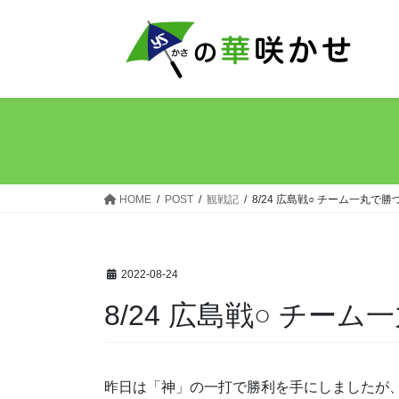
コ
ナ
ン
ビ
テ
ゲ
ン
ー
ツ
シ
へ
ョ
ス
ン
キ
に
ッ
移
HOME
POST
観戦記
8/24 広島戦○ チーム一丸で勝
プ
動
2022-08-24
8/24 広島戦○ チーム
昨日は「神」の一打で勝利を手にしましたが