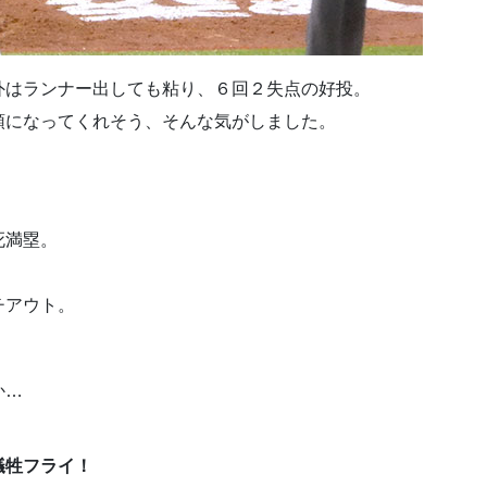
外はランナー出しても粘り、６回２失点の好投。
頭になってくれそう、そんな気がしました。
死満塁。
チアウト。
か…
犠牲フライ！