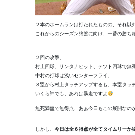
２本のホームランは打たれたものの、それ以
これからのシーズン終盤に向け、一番の勝ち
２回の攻撃、
村上四球、サンタナヒット、テツト四球で無
中村の打球は浅いセンターフライ、
３塁から村上タッチアップするも、本塁タッ
いくら神でも、あれは暴走ですよ
無死満塁で無得点、あぁ今日もこの展開なの
しかし、
今日は全６得点が全てタイムリーか