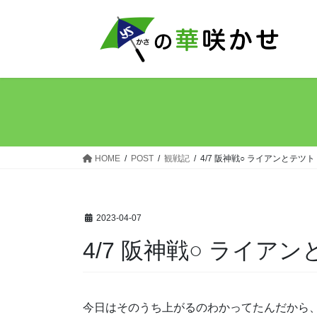
コ
ナ
ン
ビ
テ
ゲ
ン
ー
ツ
シ
へ
ョ
ス
ン
キ
に
ッ
移
HOME
POST
観戦記
4/7 阪神戦○ ライアンとテツト
プ
動
2023-04-07
4/7 阪神戦○ ライア
今日はそのうち上がるのわかってたんだから