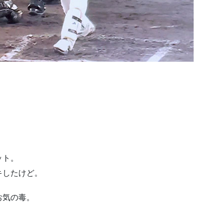
ット。
キしたけど。
お気の毒。