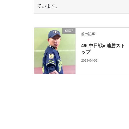
ています。
東京ヤクルトスワローズ 応燕ブログです。「
っちでもいいんだけどね。(Swallow Blog)
観戦記
前の記事
4/6 中日戦● 連勝スト
ップ
2023-04-06