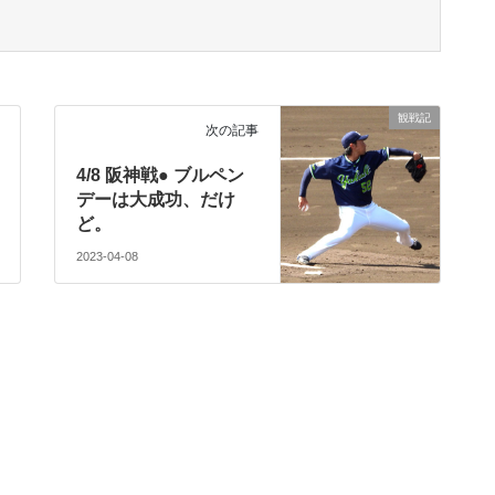
傘の花 咲かせ」じゃなくて「傘の華 咲かせ」だよ。ど
観戦記
次の記事
4/8 阪神戦● ブルペン
デーは大成功、だけ
ど。
2023-04-08