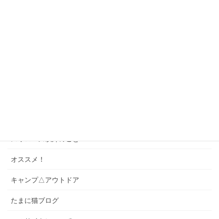
神宮球場へ行こう！
座席ガイド
ゲーム・パズル
ソング
スワローズクイズ
スワローズのこと
スワローズ以外のこと
オススメ！
キャンプ△アウトドア
たまに猫ブログ