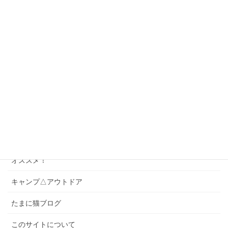
神宮球場へ行こう！
座席ガイド
ゲーム・パズル
ソング
スワローズクイズ
スワローズのこと
スワローズ以外のこと
オススメ！
キャンプ△アウトドア
たまに猫ブログ
このサイトについて