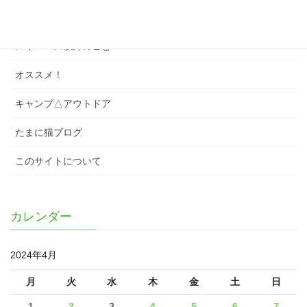
スワローズのこと
スワローズ以外のこと
オススメ！
キャンプ△アウトドア
たまに猫ブログ
このサイトについて
カレンダー
2024年4月
月
火
水
木
金
土
日
1
2
3
4
5
6
7