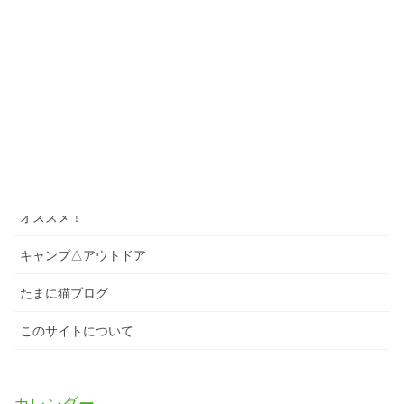
ゲーム・パズル
ソング
スワローズクイズ
スワローズのこと
スワローズ以外のこと
オススメ！
キャンプ△アウトドア
たまに猫ブログ
このサイトについて
カレンダー