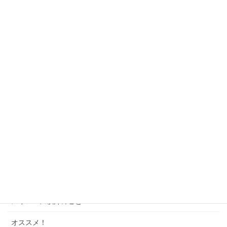
カテゴリー
観戦記
神宮球場へ行こう！
座席ガイド
ゲーム・パズル
ソング
スワローズクイズ
スワローズのこと
スワローズ以外のこと
オススメ！