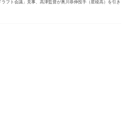
野球ドラフト会議」見事、高津監督が奥川恭伸投手（星稜高）を引き