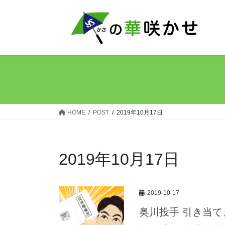
コ
ナ
ン
ビ
テ
ゲ
ン
ー
ツ
シ
へ
ョ
ス
ン
キ
に
ッ
移
HOME
POST
2019年10月17日
プ
動
2019年10月17日
2019-10-17
奥川投手 引き当て