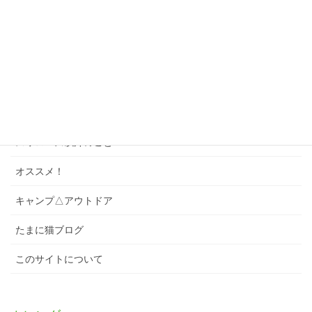
ゲーム・パズル
ソング
スワローズクイズ
スワローズのこと
スワローズ以外のこと
オススメ！
キャンプ△アウトドア
たまに猫ブログ
このサイトについて