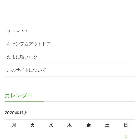
スワローズのこと
スワローズ以外のこと
オススメ！
キャンプ△アウトドア
たまに猫ブログ
このサイトについて
カレンダー
2020年11月
月
火
水
木
金
土
日
1