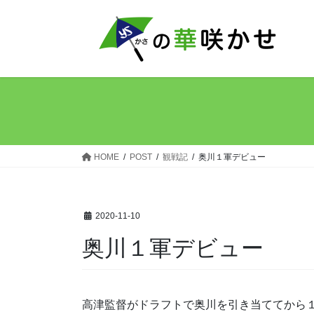
コ
ナ
ン
ビ
テ
ゲ
ン
ー
ツ
シ
へ
ョ
ス
ン
キ
に
ッ
移
HOME
POST
観戦記
奥川１軍デビュー
プ
動
2020-11-10
奥川１軍デビュー
高津監督がドラフトで奥川を引き当ててから