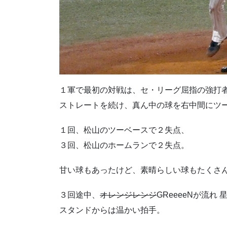
１軍で最初の対戦は、セ・リーグ屈指の強打者
ストレートを続け、真ん中の球を右中間にツ
１回、松山のツーベースで２失点、
３回、松山のホームランで２失点。
甘い球もあったけど、素晴らしい球もたくさ
３回途中、
オレンジレンジ
GReeeeNが流れ
スタンドからは温かい拍手。