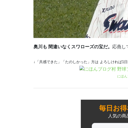
奥川も 間違いなくスワローズの宝だ。
応燕し
↓「共感できた」「たのしかった」方は よろしければ1
にほん
毎日お得
人気の商