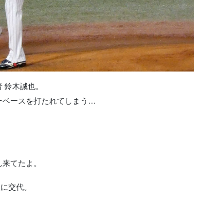
 鈴木誠也。
ーベースを打たれてしまう…
ん来てたよ。
 星に交代。