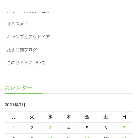
スワローズ以外のこと
オススメ！
キャンプ△アウトドア
たまに猫ブログ
このサイトについて
カレンダー
2021年3月
月
火
水
木
金
土
日
1
2
3
4
5
6
7