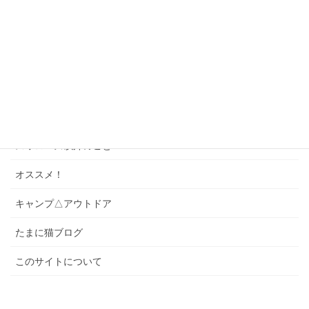
座席ガイド
ゲーム・パズル
ソング
スワローズクイズ
スワローズのこと
スワローズ以外のこと
オススメ！
キャンプ△アウトドア
たまに猫ブログ
このサイトについて