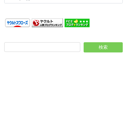
カ
イ
ブ