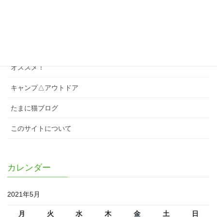
スワローズクイズ
スワローズのこと
スワローズ以外のこと
オススメ！
キャンプ△アウトドア
たまに猫ブログ
このサイトについて
カレンダー
2021年5月
月
火
水
木
金
土
日