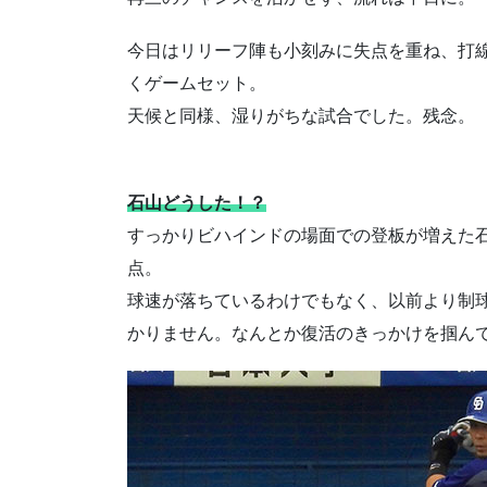
今日はリリーフ陣も小刻みに失点を重ね、打
くゲームセット。
天候と同様、湿りがちな試合でした。残念。
石山どうした！？
すっかりビハインドの場面での登板が増えた
点。
球速が落ちているわけでもなく、以前より制
かりません。なんとか復活のきっかけを掴ん