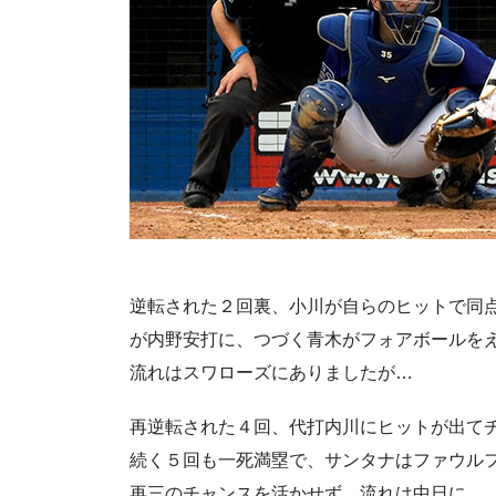
逆転された２回裏、小川が自らのヒットで同
が内野安打に、つづく青木がフォアボールを
流れはスワローズにありましたが…
再逆転された４回、代打内川にヒットが出て
続く５回も一死満塁で、サンタナはファウル
再三のチャンスを活かせず、流れは中日に。