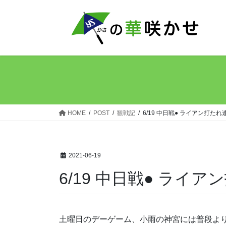
コ
ナ
ン
ビ
テ
ゲ
ン
ー
ツ
シ
へ
ョ
ス
ン
キ
に
ッ
移
HOME
POST
観戦記
6/19 中日戦● ライアン打た
プ
動
2021-06-19
6/19 中日戦● ライ
土曜日のデーゲーム、小雨の神宮には普段よ