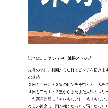
試合は……
ヤ３-７中 連勝ストップ
先発の小川、初回から連打でピンチを招きま
の連続。
２回も二死２・３塁のピンチを招くと、大島
４回も二死１・３塁からまたまた大島のスリ
また高津監督に「キレもないし、粘りもない
今日の神宮は、雨が強くなったり弱くなった