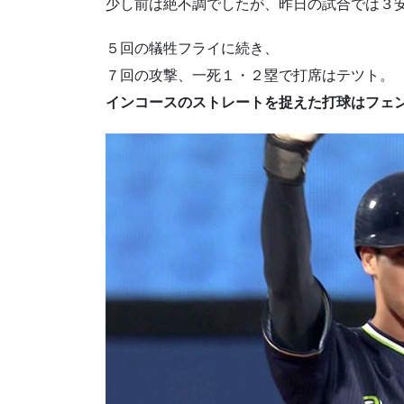
少し前は絶不調でしたが、昨日の試合では３
５回の犠牲フライに続き、
７回の攻撃、一死１・２塁で打席はテツト。
インコースのストレートを捉えた打球はフェ