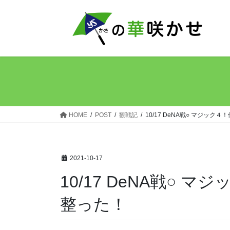
コ
ナ
ン
ビ
テ
ゲ
ン
ー
ツ
シ
へ
ョ
ス
ン
キ
に
ッ
移
HOME
POST
観戦記
10/17 DeNA戦○ マジッ
プ
動
2021-10-17
10/17 DeNA戦○
整った！