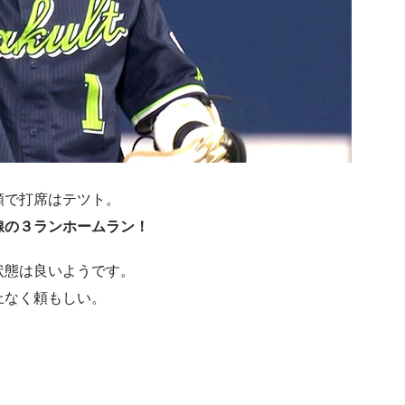
類で打席はテツト。
線の３ランホームラン！
状態は良いようです。
上なく頼もしい。