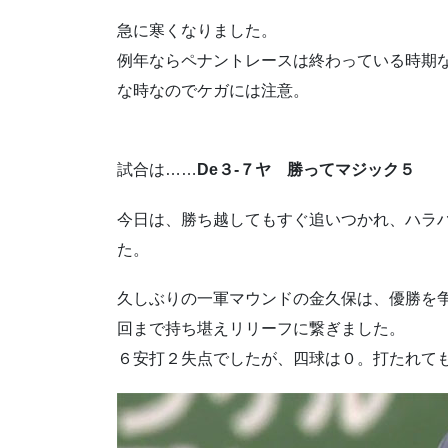
急に寒くなりました。
例年ならペナントレースは終わっている時期
な時なのでケガには注意。
試合は……
De３-７ヤ 勝ってマジック５
今日は、勝ち越してもすぐ追いつかれ、ハラ
た。
久しぶりの一軍マウンドの金久保は、優勝を
回まで持ち堪えリリーフに繋ぎました。
６安打２失点でしたが、四球は０。打たれて