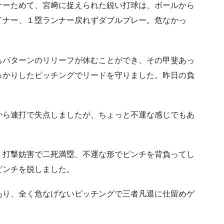
ナーためて、宮﨑に捉えられた鋭い打球は、ボールから
イナー、１塁ランナー戻れずダブルプレー。危なかっ
ちパターンのリリーフが休むことができ、その甲斐あっ
っかりしたピッチングでリードを守りました。昨日の負
から連打で失点しましたが、ちょっと不運な感じでもあ
・打撃妨害で二死満塁、不運な形でピンチを背負ってし
ピンチを脱しました。
あり、全く危なげないピッチングで三者凡退に仕留めゲ