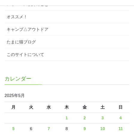
スワローズ以外のこと
オススメ！
キャンプ△アウトドア
たまに猫ブログ
このサイトについて
カレンダー
2025年5月
月
火
水
木
金
土
日
1
2
3
4
5
6
7
8
9
10
11