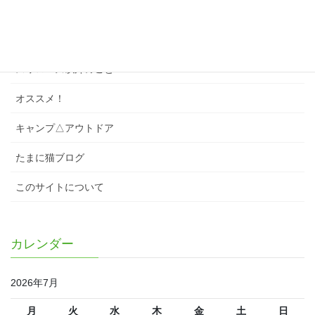
スワローズクイズ
スワローズのこと
スワローズ以外のこと
オススメ！
キャンプ△アウトドア
たまに猫ブログ
このサイトについて
カレンダー
2026年7月
月
火
水
木
金
土
日