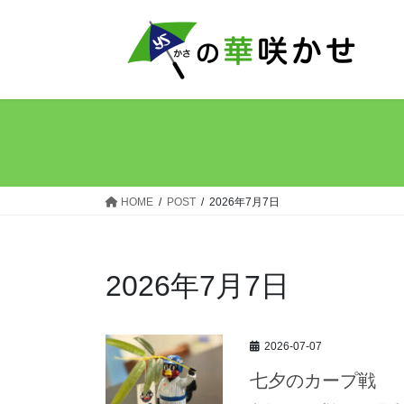
コ
ナ
ン
ビ
テ
ゲ
ン
ー
ツ
シ
へ
ョ
ス
ン
キ
に
ッ
移
HOME
POST
2026年7月7日
プ
動
2026年7月7日
2026-07-07
七夕のカープ戦