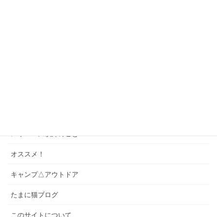
神宮球場へ行こう！
座席ガイド
ゲーム・パズル
ソング
スワローズクイズ
スワローズのこと
スワローズ以外のこと
オススメ！
キャンプ△アウトドア
たまに猫ブログ
このサイトについて